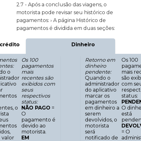
2.7 - Após a conclusão das viagens, o
motorista pode revisar seu histórico de
pagamentos: › A página Histórico de
pagamentos é dividida em duas seções:
crédito
Dinheiro
mentos
Os 100
Retorno em
Os 100
ntes:
pagamentos
dinheiro
pagame
do o
mais
pendente:
mais re
istrador
recentes são
Quando o
são exi
icativo
exibidos com
administrador
com se
r
seus
do aplicativo
respect
mentos
respectivos
marcar os
status:
status:
pagamentos
PENDE
ntes, o
NÃO PAGO
=
em dinheiro a
O dinhe
ista
O
serem
está
seus
pagamento é
devolvidos, o
penden
mentos
devido ao
motorista
DEVOL
idos,
motorista.
será
= O
 valor
EM
notificado de
adminis