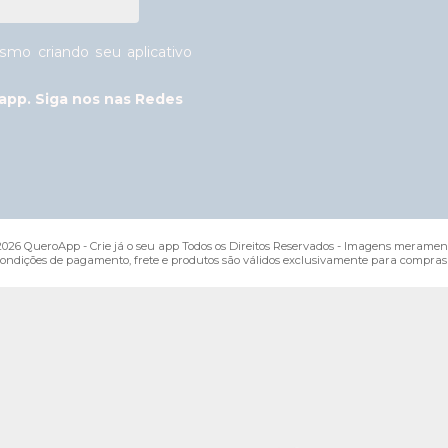
mo criando seu aplicativo
app. Siga nos nas Redes
026 QueroApp - Crie já o seu app Todos os Direitos Reservados - Imagens merament
condições de pagamento, frete e produtos são válidos exclusivamente para compras r