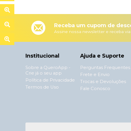
Receba um cupom de desco
Assine nossa newsletter e receba via
Institucional
Ajuda e Suporte
Sobre a QueroApp -
Perguntas Frequentes
Crie já o seu app
Frete e Envio
Política de Privacidade
Trocas e Devoluções
Termos de Uso
Fale Conosco