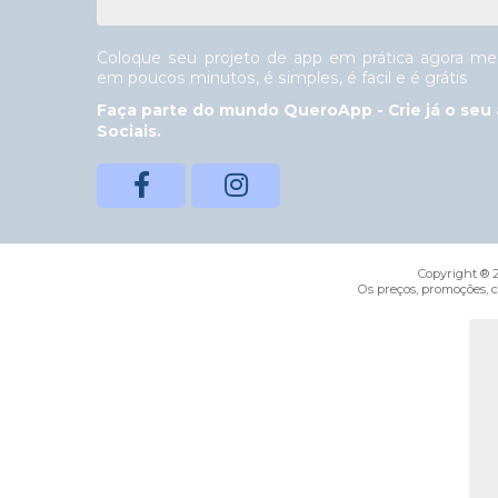
Coloque seu projeto de app em prática agora mes
em poucos minutos, é simples, é facil e é grátis
Faça parte do mundo QueroApp - Crie já o seu 
Sociais.
Copyright ® 2
Os preços, promoções, 