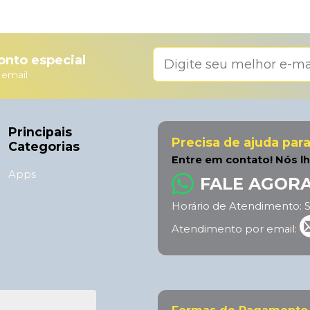
nto especial
 email
Principais
Precisa de ajuda par
Categorias
Entre em contato! Nós l
Apps
FALE AGOR
Horário de Atendimento: S
Atendimento por email: