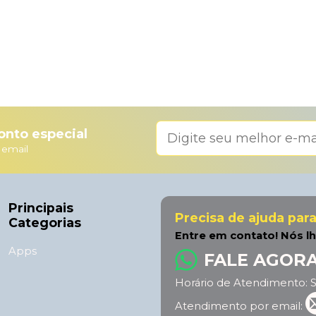
nto especial
 email
Principais
Precisa de ajuda par
Categorias
Entre em contato! Nós l
Apps
FALE AGOR
Horário de Atendimento: S
Atendimento por email: