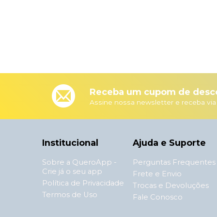
Receba um cupom de desco
Assine nossa newsletter e receba via
Institucional
Ajuda e Suporte
Sobre a QueroApp -
Perguntas Frequentes
Crie já o seu app
Frete e Envio
Política de Privacidade
Trocas e Devoluções
Termos de Uso
Fale Conosco