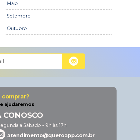
Maio
Setembro
Outubro
a comprar?
he ajudaremos
A CONOSCO
egunda a Sábado - 9h às 17h
atendimento@queroapp.com.br