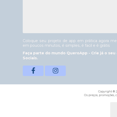
Coloque seu projeto de app em prática agora mes
em poucos minutos, é simples, é facil e é grátis
Faça parte do mundo QueroApp - Crie já o seu 
Sociais.
Copyright ® 2
Os preços, promoções, 