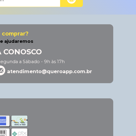
a comprar?
he ajudaremos
A CONOSCO
egunda a Sábado - 9h às 17h
atendimento@queroapp.com.br