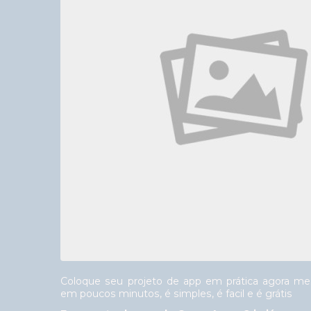
Coloque seu projeto de app em prática agora mes
em poucos minutos, é simples, é facil e é grátis