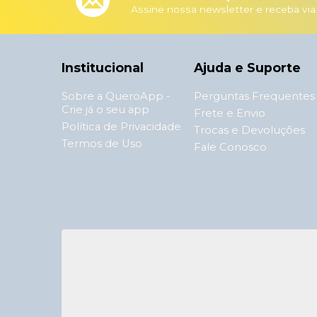
Assine nossa newsletter e receba via
Institucional
Ajuda e Suporte
Sobre a QueroApp -
Perguntas Frequentes
Crie já o seu app
Frete e Envio
Política de Privacidade
Trocas e Devoluções
Termos de Uso
Fale Conosco