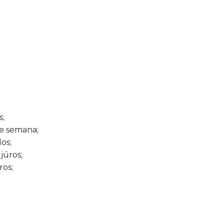
s;
de semana;
os;
júros;
ros;