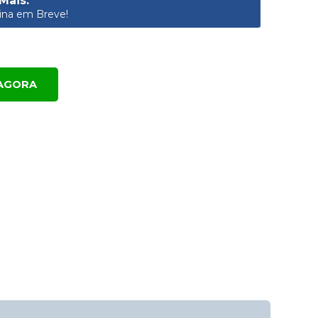
Mais:
na em Breve!
AGORA