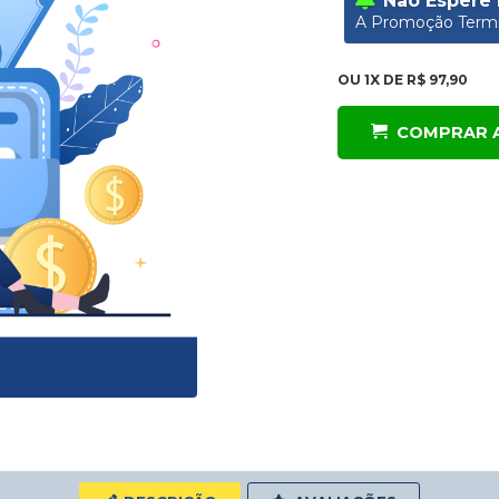
Não Espere 
A Promoção Termi
OU
1X DE R$ 97,90
COMPRAR 