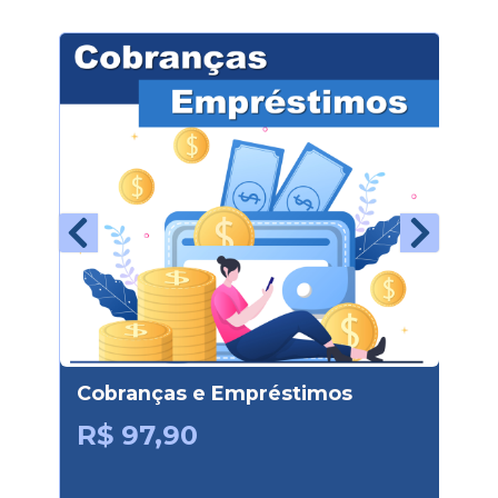
Cobranças e Empréstimos
Tra
Vir
R$ 97,90
R$