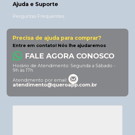
Ajuda e Suporte
Perguntas Frequentes
Frete e Envio
Trocas e Devoluções
Precisa de ajuda para comprar?
Fale Conosco
Entre em contato! Nós lhe ajudaremos
Principais Categorias
FALE AGORA CONOSCO
Horário de Atendimento: Segunda a Sábado -
Apps
9h às 17h
Atendimento por email:
atendimento@queroapp.com.br